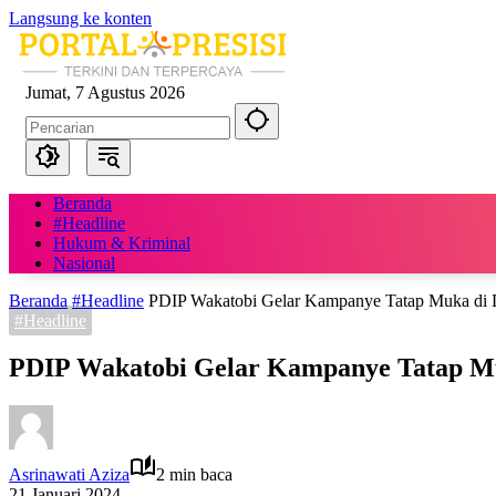
Langsung ke konten
Jumat, 7 Agustus 2026
Beranda
#Headline
Hukum & Kriminal
Nasional
Beranda
#Headline
PDIP Wakatobi Gelar Kampanye Tatap Muka di D
#Headline
PDIP Wakatobi Gelar Kampanye Tatap Muk
Asrinawati Aziza
2 min baca
21 Januari 2024