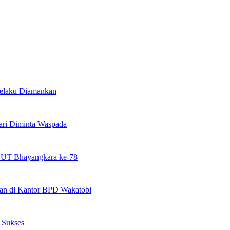
Pelaku Diamankan
ari Diminta Waspada
 HUT Bhayangkara ke-78
nan di Kantor BPD Wakatobi
 Sukses