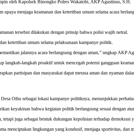
pimpin oleh Kapolsek Binongko Polres Wakatobi, AKP Agustinus, S.H.
am upaya menjaga keamanan dan ketertiban umum selama acara berlan
nan tersebut dilakukan dengan prinsip bahwa polisi wajib netral.
dan ketertiban umum selama pelaksanaan kampanye politik.
 memastikan jalannya acara berlangsung dengan aman,” ungkap AKP Agus
up langkah-langkah proaktif untuk mencegah potensi gangguan keama
arapkan partisipan dan masyarakat dapat merasa aman dan nyaman dala
esa Oihu sebagai lokasi kampanye politiknya, menunjukkan perhatian k
kan keyakinan bahwa kegiatan politik berlangsung sesuai dengan atu
tetapi juga sebagai bentuk dukungan kepolisian terhadap demokrasi y
ama menciptakan lingkungan yang kondusif, menjaga sportivitas, dan 