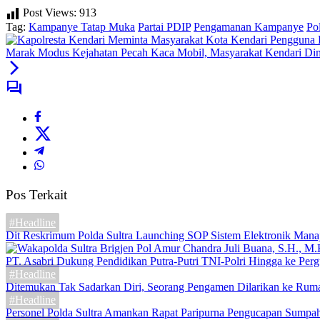
Post Views:
913
Tag:
Kampanye Tatap Muka
Partai PDIP
Pengamanan Kampanye
Po
Marak Modus Kejahatan Pecah Kaca Mobil, Masyarakat Kendari Di
Pos Terkait
#Headline
Dit Reskrimum Polda Sultra Launching SOP Sistem Elektronik Mana
PT. Asabri Dukung Pendidikan Putra-Putri TNI-Polri Hingga ke Perg
#Headline
Ditemukan Tak Sadarkan Diri, Seorang Pengamen Dilarikan ke Rum
#Headline
Personel Polda Sultra Amankan Rapat Paripurna Pengucapan Sump