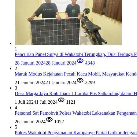
1
Pencurian Panel Surya di Wakatobi Terungkap, Dua Terduga 
28 Januari 2024
28 Januari 2024
4348
2
Marak Modus Kejahatan Pecah Kaca Mobil, Masyarakat Kend
21 Januari 2024
21 Januari 2024
2299
3
Desa Marga Jaya Raih Juara 1 Lomba Pos Satkamling dalam
1 Juli 2024
1 Juli 2024
1121
4
Personel Sat Pamobvit Polres Wakatobi Laksanakan Pengama
26 Januari 2024
1052
5
Polres Wakatobi Pengamanan Kampanye Partai Golkar dengan