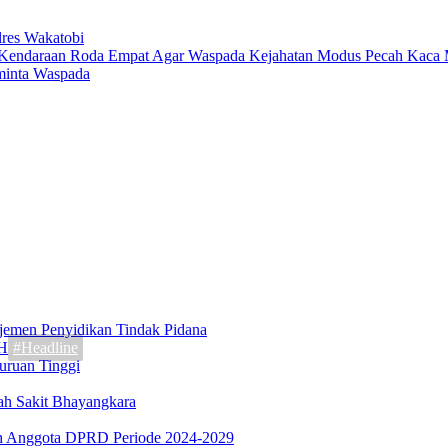
lres Wakatobi
minta Waspada
jemen Penyidikan Tindak Pidana
#Headline
uruan Tinggi
ah Sakit Bhayangkara
ah Anggota DPRD Periode 2024-2029